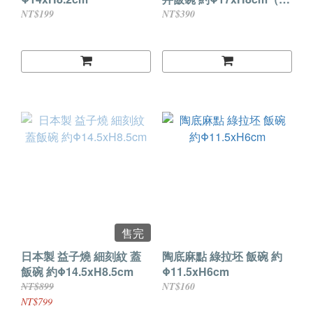
入）
NT$199
NT$390
售完
日本製 益子燒 細刻紋 蓋
陶底麻點 綠拉坯 飯碗 約
飯碗 約Φ14.5xH8.5cm
Φ11.5xH6cm
NT$899
NT$160
NT$799