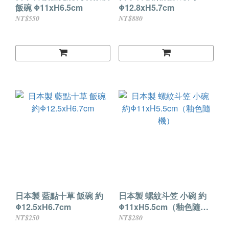
飯碗 Φ11xH6.5cm
Φ12.8xH5.7cm
NT$550
NT$880
日本製 藍點十草 飯碗 約
日本製 螺紋斗笠 小碗 約
Φ12.5xH6.7cm
Φ11xH5.5cm（釉色隨
機）
NT$250
NT$280