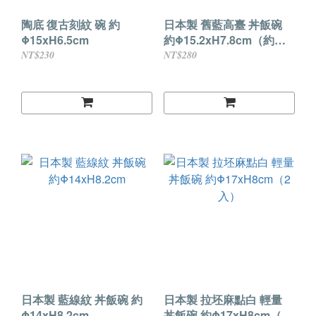
陶底 復古刻紋 碗 約
日本製 舊藍高臺 丼飯碗
Φ15xH6.5cm
約Φ15.2xH7.8cm（約
450ml）
NT$230
NT$280
日本製 藍線紋 丼飯碗 約
日本製 拉坯麻點白 輕量
Φ14xH8.2cm
丼飯碗 約Φ17xH8cm（2