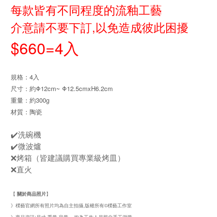
每款皆有不同程度的流釉工藝
介意請不要下訂,
以免造成彼此困擾
$660=4入
規格：4入
尺寸：約Φ12cm~ Φ12.5cmxH6.2cm
重量：約300g
材質：陶瓷
✔️洗碗機
✔️微波爐
❌烤箱（皆建議購買專業級烤皿）
❌直火
【
關於商品照片
】
》樸藝官網所有照片均為自主拍攝,版權所有©樸藝工作室