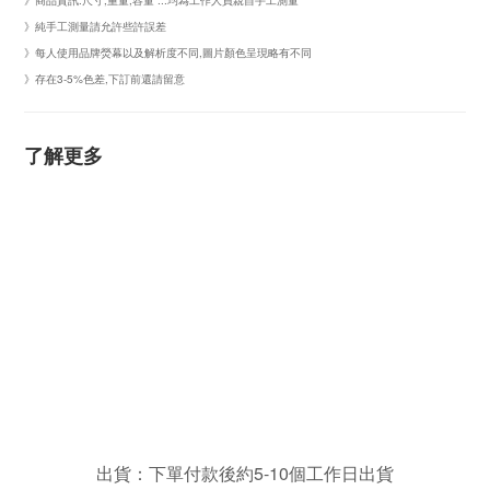
》商品資訊:尺寸,重量,容量 ...均為工作人員親自手工測量
》純手工測量請允許些許誤差
》每人使用品牌熒幕以及解析度不同,圖片顏色呈現略有不同
》存在3-5%色差,下訂前還請留意
了解更多
出貨：下單付款後約5-10個工作日出貨