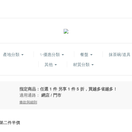
產地分類
✨優惠分類
餐盤
抹茶碗/道具
其他
材質分類
指定商品：任選 1 件 另享 1 件 5 折，買越多省越多！
適用通路：
網店
/
門市
條款與細則
m 第二件半價