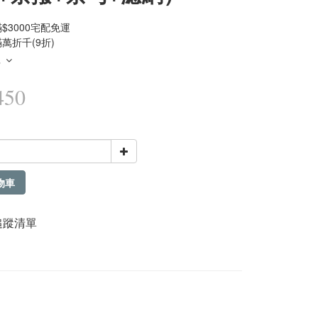
$3000宅配免運
萬折千(9折)
多
450
物車
追蹤清單