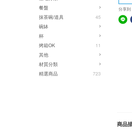
餐盤
分享到
抹茶碗/道具
45
碗缽
杯
烤箱OK
11
其他
材質分類
精選商品
723
商品