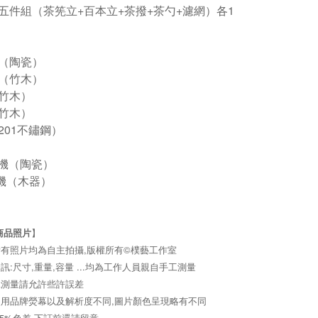
五件組（茶筅立+百本立+茶撥+茶勺+濾網）各1
（陶瓷）
（竹木）
竹木）
竹木）
201不鏽鋼）
碗機（陶瓷）
機（木器）
商品照片
】
有照片均為自主拍攝,版權所有©樸藝工作室
訊:尺寸,重量,容量 ...均為工作人員親自手工測量
工測量請允許些許誤差
用品牌熒幕以及解析度不同,圖片顏色呈現略有不同
-5%色差,下訂前還請留意