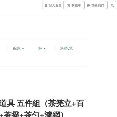
登入會員
購物車
聯絡我們
碗缽
杯
烤箱OK
道具 五件組（茶筅立+百
+茶撥+茶勺+濾網）