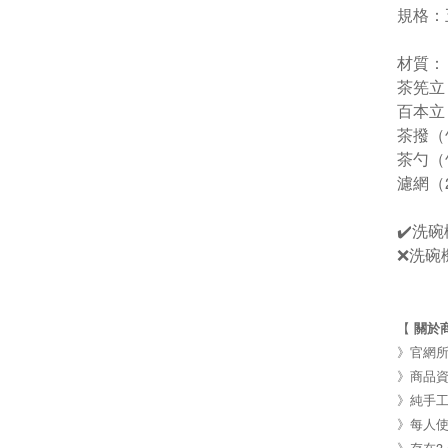
規格：
材質：
茶筅立
百本立
茶撥（
茶勺（
濾網（
✔️洗
❌洗碗
【
關於
》官網所
》商品資
》純手
》每人使
》存在3