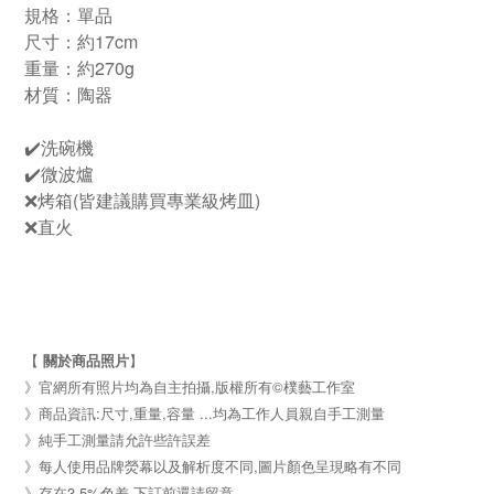
規格：單品
尺寸：約17cm
重量：約270g
材質：陶器
✔️洗碗機
✔️微波爐
❌烤箱(皆建議購買專業級烤皿)
❌直火
【
關於商品照片
】
》官網所有照片均為自主拍攝,版權所有©樸藝工作室
》商品資訊:尺寸,重量,容量 ...均為工作人員親自手工測量
》純手工測量請允許些許誤差
》每人使用品牌熒幕以及解析度不同,圖片顏色呈現略有不同
》存在3-5%色差,下訂前還請留意