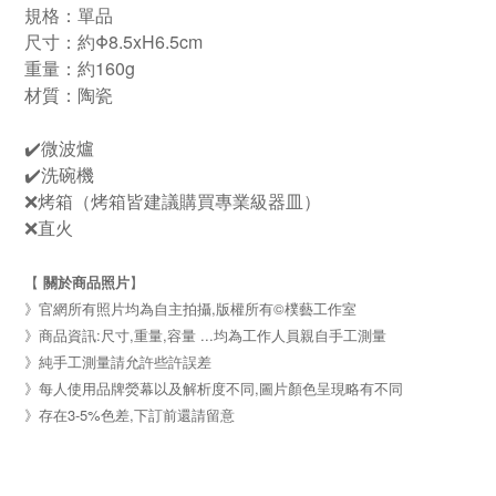
規格：單品
尺寸：約Φ8.5xH6.5cm
重量：約160g
材質：陶瓷
✔️微波爐
✔️洗碗機
❌烤箱（烤箱皆建議購買專業級器皿）
❌直火
【
關於商品照片
】
》官網所有照片均為自主拍攝,版權所有©樸藝工作室
》商品資訊:尺寸,重量,容量 ...均為工作人員親自手工測量
》純手工測量請允許些許誤差
》每人使用品牌熒幕以及解析度不同,圖片顏色呈現略有不同
》存在3-5%色差,下訂前還請留意