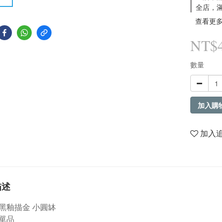
全店，滿
查看更
NT$
數量
加入購
加入
描述
黑釉描金 小圓缽
單品