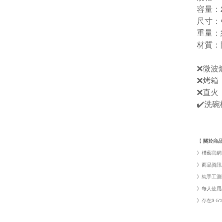
容量：2
尺寸：Φ
重量：約
材質：
❌微波
❌烤箱
❌直火
✔️洗碗
【
關於商
》樸藝官網
》商品資訊:
》純手工測
》每人使用
》存在3-