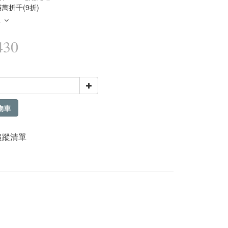
萬折千(9折)
多
430
物車
追蹤清單