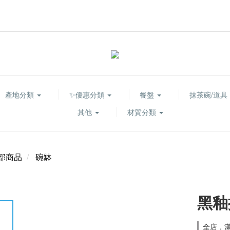
產地分類
✨優惠分類
餐盤
抹茶碗/道具
其他
材質分類
部商品
碗缽
黑釉
全店，滿