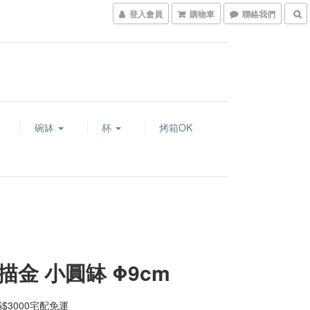
登入會員
購物車
聯絡我們
碗缽
杯
烤箱OK
描金 小圓缽 Φ9cm
$3000宅配免運