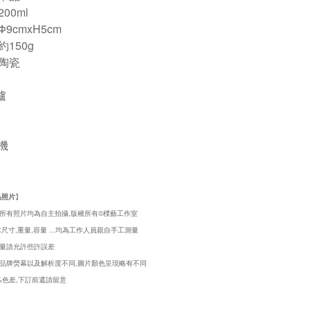
00ml
9cmxH5cm
150g
陶瓷
爐
機
品照片
】
所有照片均為自主拍攝,版權所有©樸藝工作室
尺寸,重量,容量 ...均為工作人員親自手工測量
量請允許些許誤差
品牌熒幕以及解析度不同,圖片顏色呈現略有不同
5%色差,下訂前還請留意