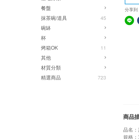
餐盤
分享到
抹茶碗/道具
45
碗缽
杯
烤箱OK
11
其他
材質分類
精選商品
723
商品
品名：
規格：