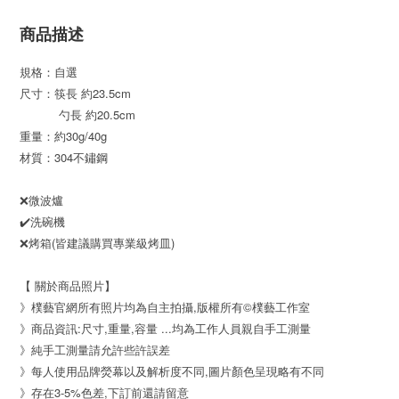
商品描述
規格：自選
尺寸：筷長 約
23.5cm
勺長 約20.5cm
重量：約30g/40g
材質：
304不鏽鋼
❌
微波爐
✔️洗碗機
❌烤箱(皆建議購買專業級烤皿)
【 關於商品照片】
》樸藝官網所有照片均為自主拍攝,版權所有©樸藝工作室
》商品資訊:尺寸,重量,容量 ...均為工作人員親自手工測量
》純手工測量請允許些許誤差
》每人使用品牌熒幕以及解析度不同,圖片顏色呈現略有不同
》存在3-5%色差,下訂前還請留意