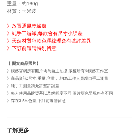
重量：約160g
材質：玉米皮
》放置通風乾燥處
》純手工編織,每款會有尺寸小誤差
》天然材質每款色澤紋理會有些許差異
》下訂前還請特別留意
【
關於商品照片
】
》樸藝官網所有照片均為自主拍攝,版權所有©樸藝工作室
》商品資訊:尺寸,重量,容量 ...均為工作人員親自手工測量
》純手工測量請允許些許誤差
》每人使用品牌熒幕以及解析度不同,圖片顏色呈現略有不同
》存在3-5%色差,下訂前還請留意
了解更多