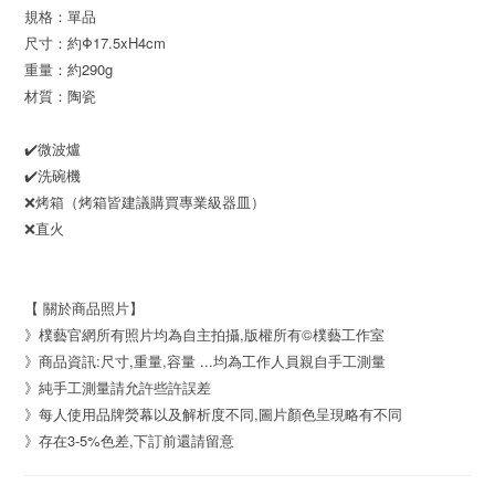
規格：單品
尺寸：約Φ17.5xH4cm
重量：約290g
材質：陶瓷
✔️
微波爐
✔️洗碗機
❌
烤箱（烤箱皆建議購買專業級器皿）
❌直火
【 關於商品照片】
》樸藝官網所有照片均為自主拍攝,版權所有©樸藝工作室
》商品資訊:尺寸,重量,容量 ...均為工作人員親自手工測量
》純手工測量請允許些許誤差
》每人使用品牌熒幕以及解析度不同,圖片顏色呈現略有不同
》存在3-5%色差,下訂前還請留意