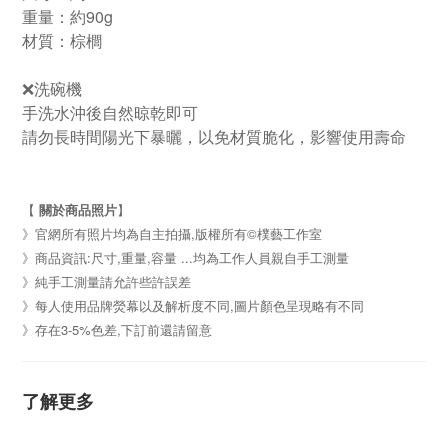
重量：約90g
材質：棕櫚
❌洗碗機
手洗水沖後自然晾乾即可
請勿長時間陽光下暴曬，以免材質脆化，影響使用壽命
【
關於商品照片
】
》官網所有照片均為自主拍攝,版權所有©樸藝工作室
》商品資訊:尺寸,重量,容量 ...均為工作人員親自手工測量
》純手工測量請允許些許誤差
》每人使用品牌熒幕以及解析度不同,圖片顏色呈現略有不同
》存在3-5%色差,下訂前還請留意
了解更多