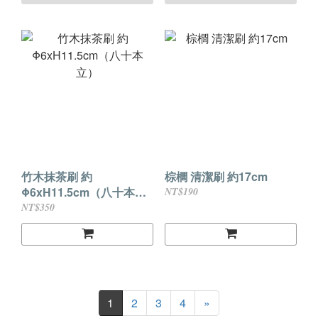
竹木抹茶刷 約
棕櫚 清潔刷 約17cm
Φ6xH11.5cm（八十本
NT$190
立）
NT$350
1
2
3
4
»