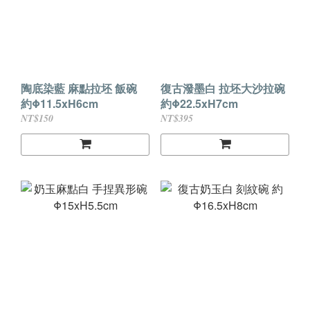
陶底染藍 麻點拉坯 飯碗
復古潑墨白 拉坯大沙拉碗
約Φ11.5xH6cm
約Φ22.5xH7cm
NT$150
NT$395