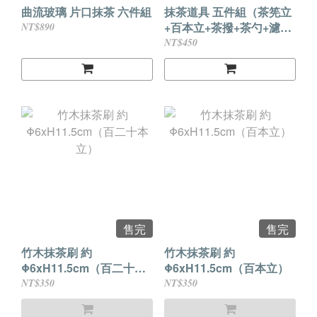
曲流玻璃 片口抹茶 六件組
抹茶道具 五件組（茶筅立
+百本立+茶撥+茶勺+濾
NT$890
網）
NT$450
售完
售完
竹木抹茶刷 約
竹木抹茶刷 約
Φ6xH11.5cm（百二十本
Φ6xH11.5cm（百本立）
立）
NT$350
NT$350