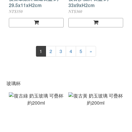
29.5x11xH2cm
33x9xH2cm
NT$350
NT$360
1
2
3
4
5
»
玻璃杯