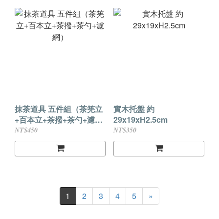
抹茶道具 五件組（茶筅立
實木托盤 約
+百本立+茶撥+茶勺+濾
29x19xH2.5cm
網）
NT$450
NT$350
1
2
3
4
5
»