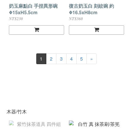
奶玉麻點白 手捏異形碗
復古奶玉白 刻紋碗 約
Φ15xH5.5cm
Φ16.5xH8cm
NT$230
NT$360
1
2
3
4
5
»
木器/竹木