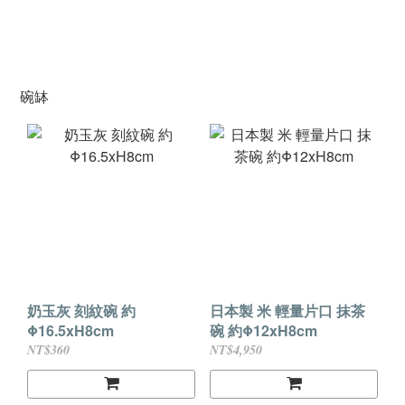
碗缽
奶玉灰 刻紋碗 約
日本製 米 輕量片口 抹茶
Φ16.5xH8cm
碗 約Φ12xH8cm
NT$360
NT$4,950