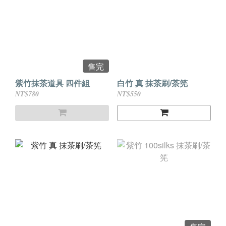
售完
紫竹抹茶道具 四件組
白竹 真 抹茶刷/茶筅
NT$780
NT$550